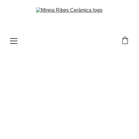
3Gatos
Comisariada por Luna Valle
Espacio: Catástrofe